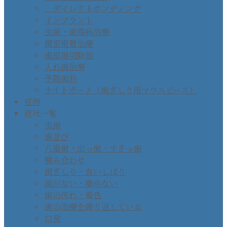
ダイレクトボンディング
インプラント
虫歯・歯周病治療
精密根管治療
歯根端切除術
入れ歯治療
予防歯科
ナイトガード（歯ぎしり用マウスピース）
症例
症状一覧
虫歯
歯並び
八重歯・出っ歯・すきっ歯
噛み合わせ
歯ぎしり・食いしばり
歯がない・噛めない
歯の汚れ・着色
歯の治療を繰り返している
口臭