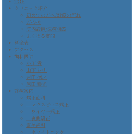
TOP
クリニック紹介
初めての方へ/診療の流れ
ご挨拶
院内設備/医療機器
よくある質問
料金表
アクセス
歯科医師
小川 貴
山下 恭史
吉田 徳之
原田 泰光
診療案内
矯正歯科
マウスピース矯正
ワイヤー矯正
裏側矯正
審美歯科
ホワイトニング