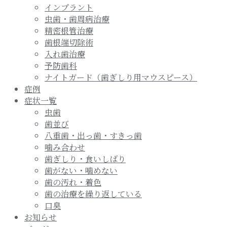
インプラント
虫歯・歯周病治療
精密根管治療
歯根端切除術
入れ歯治療
予防歯科
ナイトガード（歯ぎしり用マウスピース）
症例
症状一覧
虫歯
歯並び
八重歯・出っ歯・すきっ歯
噛み合わせ
歯ぎしり・食いしばり
歯がない・噛めない
歯の汚れ・着色
歯の治療を繰り返している
口臭
お知らせ