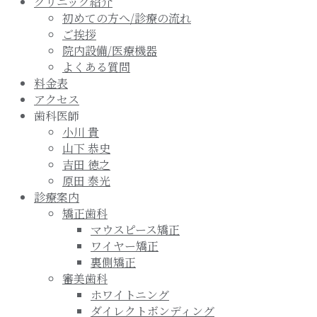
クリニック紹介
初めての方へ/診療の流れ
ご挨拶
院内設備/医療機器
よくある質問
料金表
アクセス
歯科医師
小川 貴
山下 恭史
吉田 徳之
原田 泰光
診療案内
矯正歯科
マウスピース矯正
ワイヤー矯正
裏側矯正
審美歯科
ホワイトニング
ダイレクトボンディング