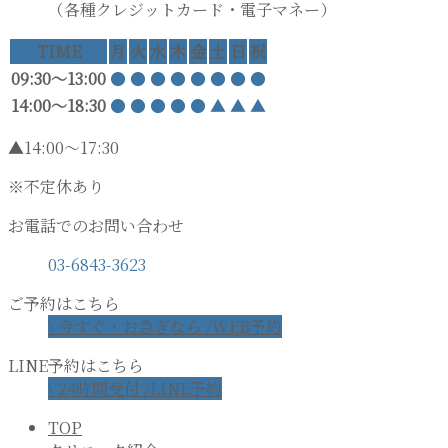
（各種クレジットカード・電子マネー）
TIME
月
火
水
木
金
土
日
祝
09:30〜13:00
●
●
●
●
●
●
●
●
14:00〜18:30
●
●
●
●
●
▲
▲
▲
▲14:00～17:30
※不定休あり
お電話でのお問い合わせ
03-6843-3623
ご予約はこちら
\ 今すぐ・お急ぎなら /
WEB予約
LINE予約はこちら
\ 24時間受付 /
LINE予約
TOP