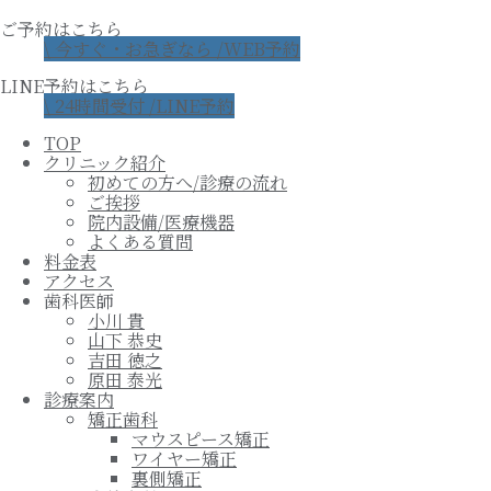
ご予約はこちら
\ 今すぐ・お急ぎなら /
WEB予約
LINE予約はこちら
\ 24時間受付 /
LINE予約
TOP
クリニック紹介
初めての方へ/診療の流れ
ご挨拶
院内設備/医療機器
よくある質問
料金表
アクセス
歯科医師
小川 貴
山下 恭史
吉田 徳之
原田 泰光
診療案内
矯正歯科
マウスピース矯正
ワイヤー矯正
裏側矯正