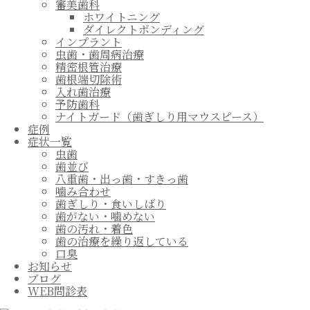
審美歯科
ホワイトニング
ダイレクトボンディング
インプラント
虫歯・歯周病治療
精密根管治療
歯根端切除術
入れ歯治療
予防歯科
ナイトガード（歯ぎしり用マウスピース）
症例
症状一覧
虫歯
歯並び
八重歯・出っ歯・すきっ歯
噛み合わせ
歯ぎしり・食いしばり
歯がない・噛めない
歯の汚れ・着色
歯の治療を繰り返している
口臭
お知らせ
ブログ
WEB問診表