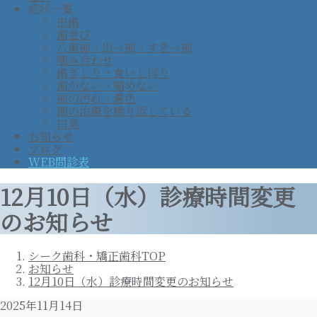
症状一覧
虫歯
歯並び
八重歯・出っ歯・すきっ歯
噛み合わせ
歯ぎしり・食いしばり
歯がない・噛めない
歯の汚れ・着色
歯の治療を繰り返している
口臭
お知らせ
ブログ
WEB問診表
12月10日（水）診療時間変更
のお知らせ
シーク歯科・矯正歯科TOP
お知らせ
12月10日（水）診療時間変更のお知らせ
2025年11月14日