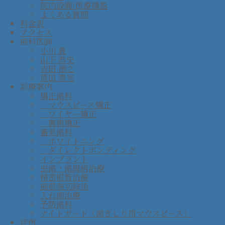
院内設備/医療機器
よくある質問
料金表
アクセス
歯科医師
小川 貴
山下 恭史
吉田 徳之
原田 泰光
診療案内
矯正歯科
マウスピース矯正
ワイヤー矯正
裏側矯正
審美歯科
ホワイトニング
ダイレクトボンディング
インプラント
虫歯・歯周病治療
精密根管治療
歯根端切除術
入れ歯治療
予防歯科
ナイトガード（歯ぎしり用マウスピース）
症例