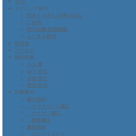
TOP
クリニック紹介
初めての方へ/診療の流れ
ご挨拶
院内設備/医療機器
よくある質問
料金表
アクセス
歯科医師
小川 貴
山下 恭史
吉田 徳之
原田 泰光
診療案内
矯正歯科
マウスピース矯正
ワイヤー矯正
裏側矯正
審美歯科
ホワイトニング