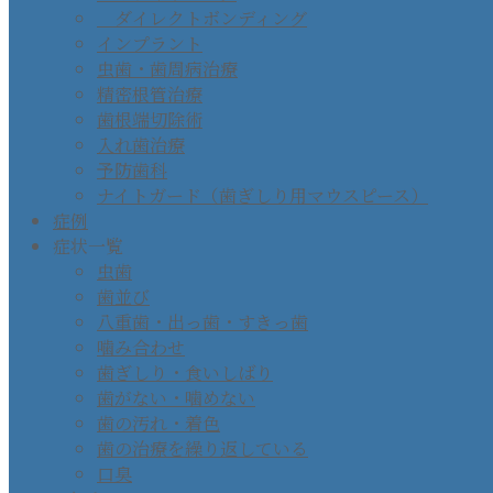
ダイレクトボンディング
インプラント
虫歯・歯周病治療
精密根管治療
歯根端切除術
入れ歯治療
予防歯科
ナイトガード（歯ぎしり用マウスピース）
症例
症状一覧
虫歯
歯並び
八重歯・出っ歯・すきっ歯
噛み合わせ
歯ぎしり・食いしばり
歯がない・噛めない
歯の汚れ・着色
歯の治療を繰り返している
口臭