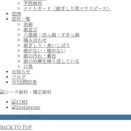
予防歯科
ナイトガード（歯ぎしり用マウスピース）
症例
症状一覧
虫歯
歯並び
八重歯・出っ歯・すきっ歯
噛み合わせ
歯ぎしり・食いしばり
歯がない・噛めない
歯の汚れ・着色
歯の治療を繰り返している
口臭
お知らせ
ブログ
WEB問診表
© シーク歯科・矯正歯科
BACK TO TOP