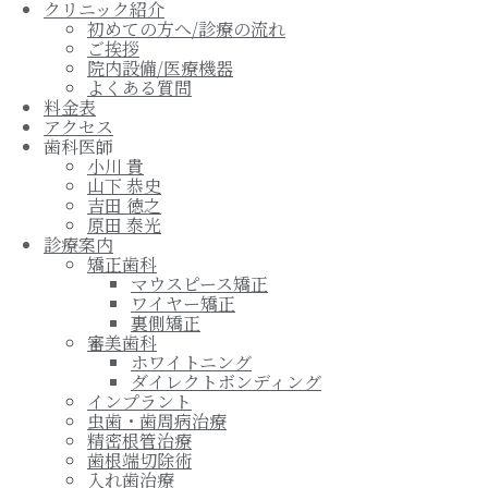
クリニック紹介
初めての方へ/診療の流れ
ご挨拶
院内設備/医療機器
よくある質問
料金表
アクセス
歯科医師
小川 貴
山下 恭史
吉田 徳之
原田 泰光
診療案内
矯正歯科
マウスピース矯正
ワイヤー矯正
裏側矯正
審美歯科
ホワイトニング
ダイレクトボンディング
インプラント
虫歯・歯周病治療
精密根管治療
歯根端切除術
入れ歯治療