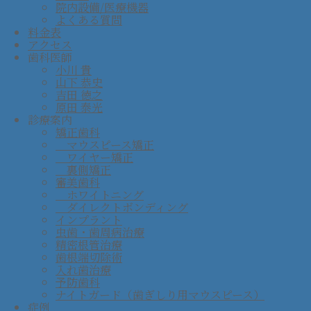
院内設備/医療機器
よくある質問
料金表
アクセス
歯科医師
小川 貴
山下 恭史
吉田 徳之
原田 泰光
診療案内
矯正歯科
マウスピース矯正
ワイヤー矯正
裏側矯正
審美歯科
ホワイトニング
ダイレクトボンディング
インプラント
虫歯・歯周病治療
精密根管治療
歯根端切除術
入れ歯治療
予防歯科
ナイトガード（歯ぎしり用マウスピース）
症例