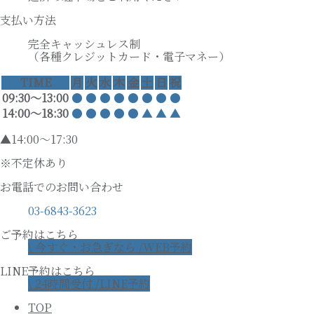
支払い方法
完全キャッシュレス制
（各種クレジットカード・電子マネー）
TIME
月
火
水
木
金
土
日
祝
09:30〜13:00
●
●
●
●
●
●
●
●
14:00〜18:30
●
●
●
●
●
▲
▲
▲
▲14:00～17:30
※不定休あり
お電話でのお問い合わせ
03-6843-3623
ご予約はこちら
\ 今すぐ・お急ぎなら /
WEB予約
LINE予約はこちら
\ 24時間受付 /
LINE予約
TOP