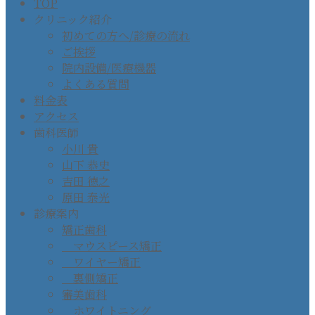
TOP
クリニック紹介
初めての方へ/診療の流れ
ご挨拶
院内設備/医療機器
よくある質問
料金表
アクセス
歯科医師
小川 貴
山下 恭史
吉田 徳之
原田 泰光
診療案内
矯正歯科
マウスピース矯正
ワイヤー矯正
裏側矯正
審美歯科
ホワイトニング