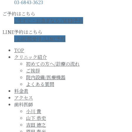
03-6843-3623
ご予約はこちら
\ 今すぐ・お急ぎなら /
WEB予約
LINE予約はこちら
\ 24時間受付 /
LINE予約
TOP
クリニック紹介
初めての方へ/診療の流れ
ご挨拶
院内設備/医療機器
よくある質問
料金表
アクセス
歯科医師
小川 貴
山下 恭史
吉田 徳之
原田 泰光