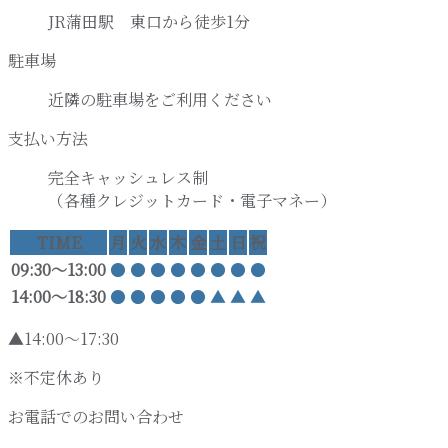
JR蒲田駅 東口から徒歩1分
駐車場
近隣の駐車場をご利用ください
支払い方法
完全キャッシュレス制
（各種クレジットカード・電子マネー）
TIME
月
火
水
木
金
土
日
祝
09:30〜13:00
●
●
●
●
●
●
●
●
14:00〜18:30
●
●
●
●
●
▲
▲
▲
▲14:00～17:30
※不定休あり
お電話でのお問い合わせ