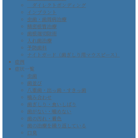
ダイレクトボンディング
インプラント
虫歯・歯周病治療
精密根管治療
歯根端切除術
入れ歯治療
予防歯科
ナイトガード（歯ぎしり用マウスピース）
症例
症状一覧
虫歯
歯並び
八重歯・出っ歯・すきっ歯
噛み合わせ
歯ぎしり・食いしばり
歯がない・噛めない
歯の汚れ・着色
歯の治療を繰り返している
口臭