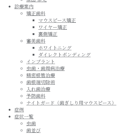
診療案内
矯正歯科
マウスピース矯正
ワイヤー矯正
裏側矯正
審美歯科
ホワイトニング
ダイレクトボンディング
インプラント
虫歯・歯周病治療
精密根管治療
歯根端切除術
入れ歯治療
予防歯科
ナイトガード（歯ぎしり用マウスピース）
症例
症状一覧
虫歯
歯並び