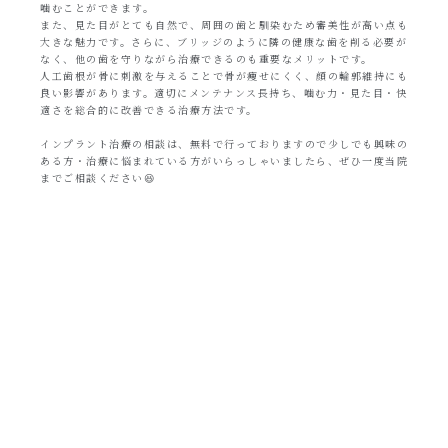
噛むことができます。
また、見た目がとても自然で、周囲の歯と馴染むため審美性が高い点も
大きな魅力です。さらに、ブリッジのように隣の健康な歯を削る必要が
なく、他の歯を守りながら治療できるのも重要なメリットです。
人工歯根が骨に刺激を与えることで骨が痩せにくく、顔の輪郭維持にも
良い影響があります。適切にメンテナンス長持ち、噛む力・見た目・快
適さを総合的に改善できる治療方法です。
インプラント治療の相談は、無料で行っておりますので少しでも興味の
ある方・治療に悩まれている方がいらっしゃいましたら、ぜひ一度当院
までご相談ください😆