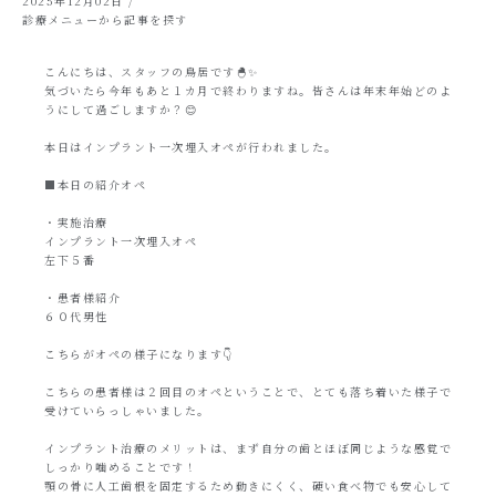
2025年12月02日
/
診療メニューから記事を探す
こんにちは、スタッフの鳥居です🐣✨
気づいたら今年もあと１カ月で終わりますね。皆さんは年末年始どのよ
うにして過ごしますか？😊
本日はインプラント一次埋入オペが行われました。
■本日の紹介オペ
・実施治療
インプラント一次埋入オペ
左下５番
・患者様紹介
６０代男性
こちらがオペの様子になります👇
こちらの患者様は２回目のオペということで、とても落ち着いた様子で
受けていらっしゃいました。
インプラント治療のメリットは、まず自分の歯とほぼ同じような感覚で
しっかり噛めることです！
顎の骨に人工歯根を固定するため動きにくく、硬い食べ物でも安心して