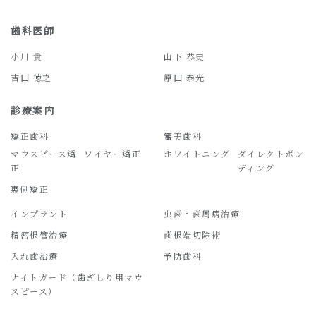
歯科医師
小川 貴
山下 恭史
吉田 徳之
原田 泰光
診療案内
矯正歯科
審美歯科
マウスピース矯
ワイヤー矯正
ホワイトニング
ダイレクトボン
正
ディング
裏側矯正
インプラント
虫歯・歯周病治療
精密根管治療
歯根端切除術
入れ歯治療
予防歯科
ナイトガード（歯ぎしり用マウ
スピース）