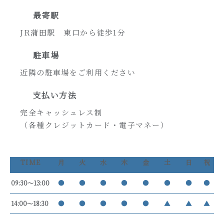
最寄駅
JR蒲田駅 東口から徒歩1分
駐車場
近隣の駐車場をご利用ください
支払い方法
完全キャッシュレス制
（各種クレジットカード・電子マネー）
TIME
月
火
水
木
金
土
日
祝
●
●
●
●
●
●
●
●
09:30〜13:00
●
●
●
●
●
▲
▲
▲
14:00〜18:30