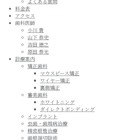
よくある質問
料金表
アクセス
歯科医師
小川 貴
山下 恭史
吉田 徳之
原田 泰光
診療案内
矯正歯科
マウスピース矯正
ワイヤー矯正
裏側矯正
審美歯科
ホワイトニング
ダイレクトボンディング
インプラント
虫歯・歯周病治療
精密根管治療
歯根端切除術