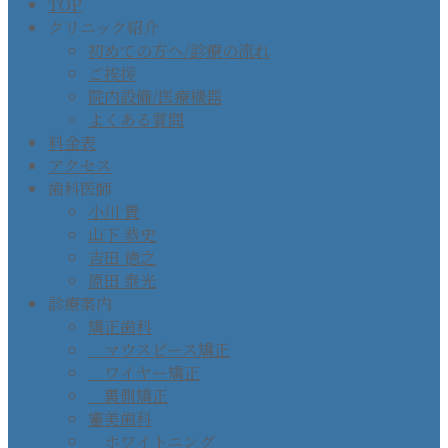
TOP
クリニック紹介
初めての方へ/診療の流れ
ご挨拶
院内設備/医療機器
よくある質問
料金表
アクセス
歯科医師
小川 貴
山下 恭史
吉田 徳之
原田 泰光
診療案内
矯正歯科
マウスピース矯正
ワイヤー矯正
裏側矯正
審美歯科
ホワイトニング