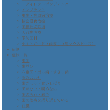
ダイレクトボンディング
インプラント
虫歯・歯周病治療
精密根管治療
歯根端切除術
入れ歯治療
予防歯科
ナイトガード（歯ぎしり用マウスピース）
症例
症状一覧
虫歯
歯並び
八重歯・出っ歯・すきっ歯
噛み合わせ
歯ぎしり・食いしばり
歯がない・噛めない
歯の汚れ・着色
歯の治療を繰り返している
口臭