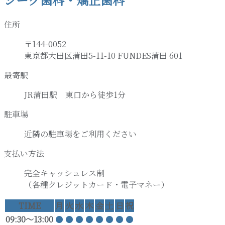
住所
〒144-0052
東京都大田区蒲田5-11-10 FUNDES蒲田 601
最寄駅
JR蒲田駅 東口から徒歩1分
駐車場
近隣の駐車場をご利用ください
支払い方法
完全キャッシュレス制
（各種クレジットカード・電子マネー）
TIME
月
火
水
木
金
土
日
祝
09:30〜13:00
●
●
●
●
●
●
●
●